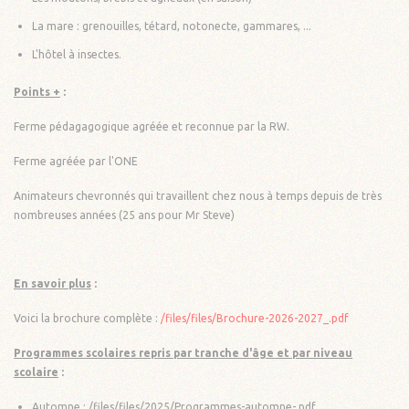
La mare : grenouilles, tétard, notonecte, gammares, ...
L'hôtel à insectes.
Points +
:
Ferme pédagagogique agréée et reconnue par la RW.
Ferme agréée par l'ONE
Animateurs chevronnés qui travaillent chez nous à temps depuis de très
nombreuses années (25 ans pour Mr Steve)
En savoir plus
:
Voici la brochure complète :
/files/files/Brochure-2026-2027_.pdf
Programmes scolaires repris par tranche d'âge et par niveau
scolaire
:
Automne :
/files/files/2025/Programmes-automne-.pdf