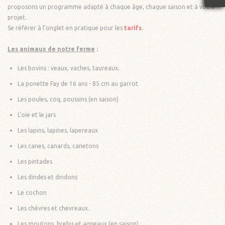
proposons un programme adapté à chaque âge, chaque saison et à votre
projet.
Se référer à l'onglet en pratique pour les
tarifs
.
Les animaux de notre ferme
:
Les bovins : veaux, vaches, taureaux.
La ponette Fay de 16 ans - 85 cm au garrot
Les poules, coq, poussins (en saison)
L'oie et le jars
Les lapins, lapines, lapereaux
Les canes, canards, canetons
Les pintades
Les dindes et dindons
Le cochon
Les chèvres et chevreaux.
Les moutons, brebis et agneaux (en saison)